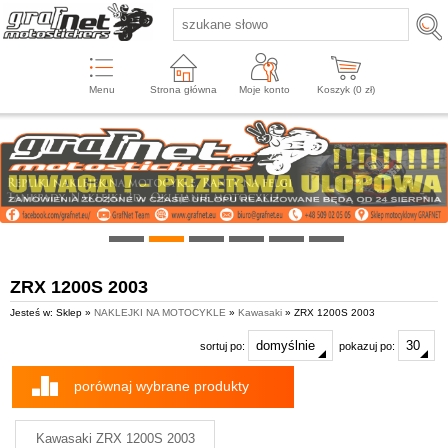
Menu
Strona główna
Moje konto
Koszyk (
0
zł)
ZRX 1200S 2003
Jesteś w: Sklep »
NAKLEJKI NA MOTOCYKLE
»
Kawasaki
» ZRX 1200S 2003
sortuj po:
pokazuj po:
porównaj wybrane produkty
Kawasaki ZRX 1200S 2003