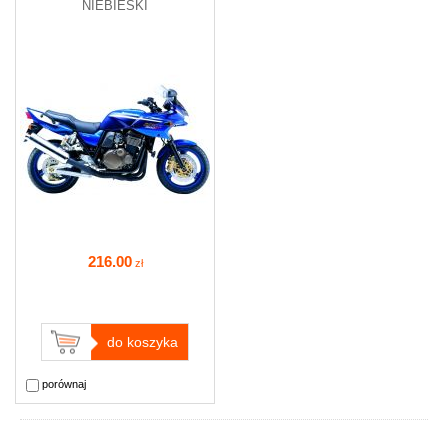
NIEBIESKI
216
.00
zł
do koszyka
porównaj