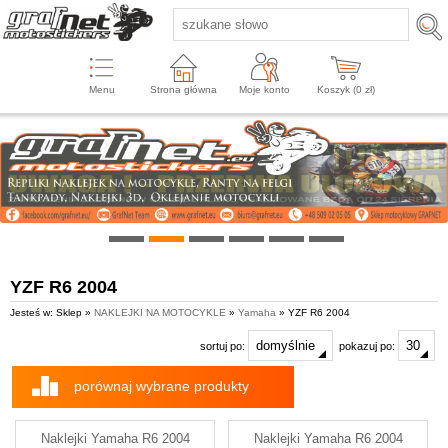
Menu
Strona główna
Moje konto
Koszyk (
0
zł)
YZF R6 2004
Jesteś w: Sklep »
NAKLEJKI NA MOTOCYKLE
»
Yamaha
» YZF R6 2004
sortuj po:
pokazuj po:
porównaj wybrane produkty
Naklejki Yamaha R6 2004
Naklejki Yamaha R6 2004