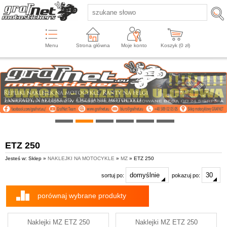
Menu
Strona główna
Moje konto
Koszyk (
0
zł)
ETZ 250
Jesteś w: Sklep »
NAKLEJKI NA MOTOCYKLE
»
MZ
» ETZ 250
sortuj po:
pokazuj po:
porównaj wybrane produkty
Naklejki MZ ETZ 250
Naklejki MZ ETZ 250