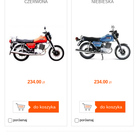
CZERWONA
NIEBIESKA
234
.00
234
.00
zł
zł
do koszyka
do koszyka
porównaj
porównaj