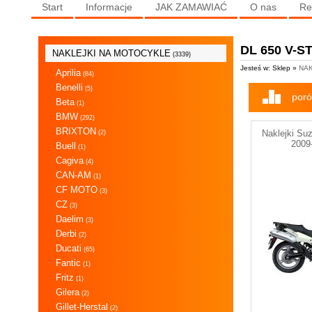
Start
Informacje
JAK ZAMAWIAĆ
O nas
Re
DL 650 V-S
NAKLEJKI NA MOTOCYKLE
(3339)
Jesteś w: Sklep »
NAK
Aprilia
(84)
Benelli
(5)
poró
Beta
(1)
BMW
(292)
BRIXTON
Naklejki Su
(2)
2009
Buell
(1)
Cagiva
(4)
CAN-AM
(1)
CF MOTO
(3)
CZ
(3)
Daelim
(3)
Derbi
(2)
Ducati
(65)
Fantic
(1)
Fritz
(1)
Gilera
(2)
Gillet-Herstal
(2)