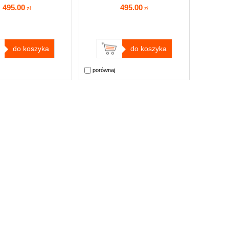
495
.00
495
.00
zł
zł
do koszyka
do koszyka
porównaj