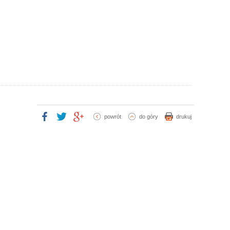
powrót
do góry
drukuj