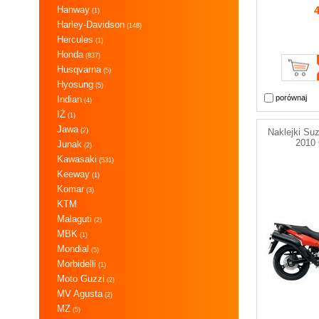
Hanway
(1)
Harley-Davidson
(148)
Hercules
(1)
Honda
(837)
Husqvarna
(5)
Hyosung
(5)
porównaj
Indian
(4)
IŻ
(1)
Jawa
(2)
Naklejki Su
2010
Junak
(2)
Kawasaki
(531)
Keeway
(1)
Komar
(3)
KTM
Malaguti
(2)
MBK
(1)
Mondial
(5)
Morbidelli
(1)
Moto Guzzi
(2)
MV Agusta
(2)
MZ
(5)