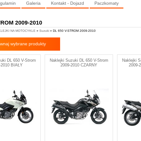
gulamin
Galeria
Kontakt - Dojazd
Paczkomaty
TROM 2009-2010
LEJKI NA MOTOCYKLE
»
Suzuki
» DL 650 V-STROM 2009-2010
wnaj wybrane produkty
zuki DL 650 V-Strom
Naklejki Suzuki DL 650 V-Strom
Naklejki 
-2010 BIAŁY
2009-2010 CZARNY
2009-