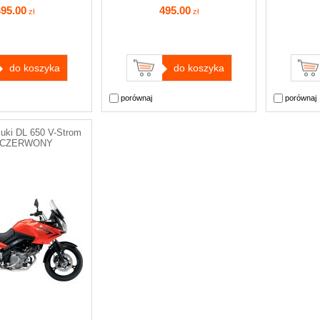
495
.00
495
.00
zł
zł
do koszyka
do koszyka
porównaj
porównaj
zuki DL 650 V-Strom
 CZERWONY