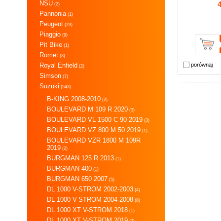
NSU
(2)
Pannonia
(1)
Peugeot
(29)
Piaggio
(9)
Pit Bike
(1)
Romet
(3)
Royal Enfield
porównaj
(2)
Simson
(7)
Suzuki
(543)
B-KING 2008-2010
(2)
BOULEVARD M 109 R 2020
(3)
BOULEVARD VL 1500 C 90 2019
(3)
BOULEVARD VZ 800 M 50 2019
(1)
BOULEVARD VZR 1800 M 109R
2019
(2)
BURGMAN 125 R 2013
(1)
BURGMAN 400
(1)
BURGMAN 650 2007
(5)
DL 1000 V-STROM 2002-2003
(4)
DL 1000 V-STROM 2004-2008
(8)
DL 1000 XT V-STROM 2018
(1)
DL 1000 XT V-STROM 2019
(2)