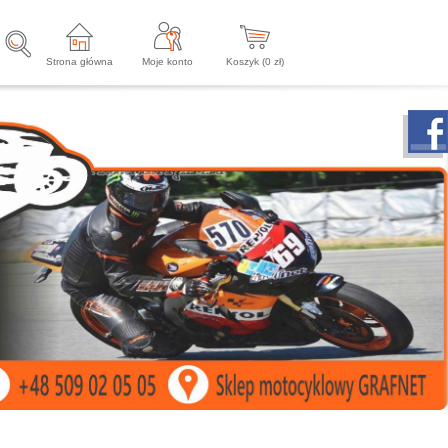
Strona główna
Moje konto
Koszyk (
0
zł)