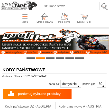
Menu
Strona główna
Moje konto
Koszyk (
0
zł)
KODY PAŃSTWOWE
Jesteś w: Sklep » KODY PAŃSTWOWE
sortuj po:
pokazuj po:
porównaj wybrane produkty
Kody państwowe DZ - ALGIERIA
Kody państwowe A - AUSTRIA