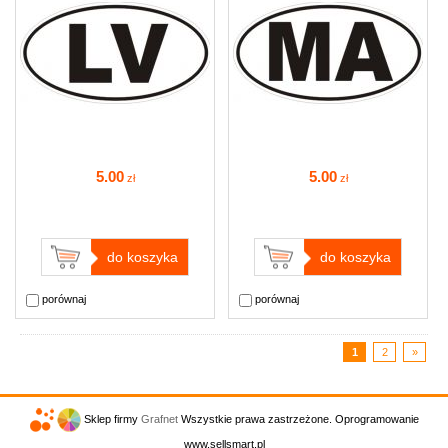
5
.00
5
.00
zł
zł
do koszyka
do koszyka
porównaj
porównaj
1
2
»
Sklep firmy
Grafnet
Wszystkie prawa zastrzeżone. Oprogramowanie
www.sellsmart.pl