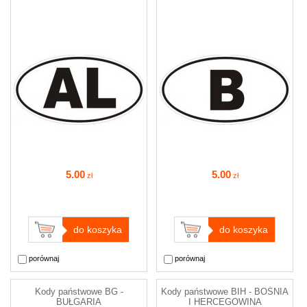
5
.00
5
.00
zł
zł
do koszyka
do koszyka
porównaj
porównaj
Kody państwowe BG -
Kody państwowe BIH - BOŚNIA
BUŁGARIA
I HERCEGOWINA