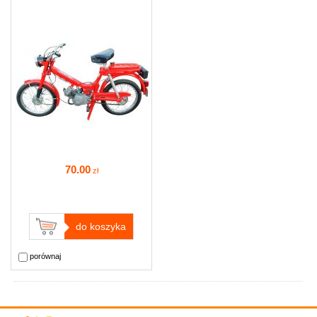
70
.00
zł
do koszyka
porównaj