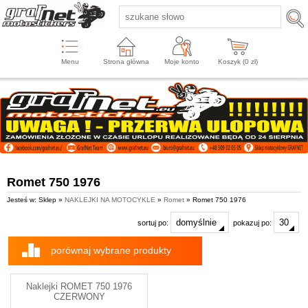
Menu
Strona główna
Moje konto
Koszyk (
0
zł)
Romet 750 1976
Jesteś w: Sklep »
NAKLEJKI NA MOTOCYKLE
»
Romet
» Romet 750 1976
sortuj po:
pokazuj po:
porównaj wybrane produkty
Naklejki ROMET 750 1976
CZERWONY