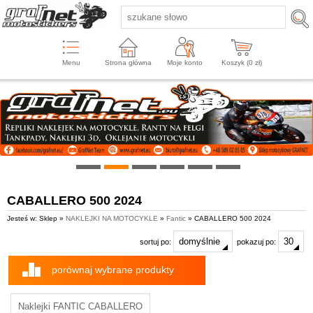
Menu
Strona główna
Moje konto
Koszyk (
0
zł)
CABALLERO 500 2024
Jesteś w: Sklep »
NAKLEJKI NA MOTOCYKLE
»
Fantic
» CABALLERO 500 2024
sortuj po:
pokazuj po:
porównaj wybrane produkty
Naklejki FANTIC CABALLERO