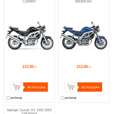
CZARNY
NIEBIESKI
213
.00
213
.00
zł
zł
do koszyka
do koszyka
porównaj
porównaj
Naklejki Suzuki SV 1000 2003
SREBRNY