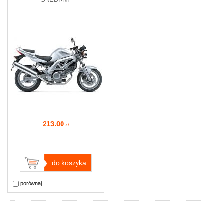
213
.00
zł
do koszyka
porównaj