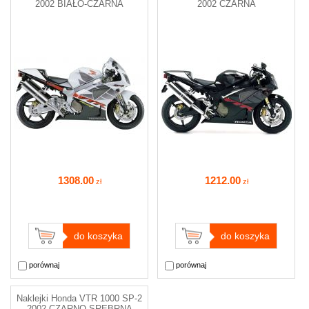
2002 BIAŁO-CZARNA
2002 CZARNA
1308
.00
1212
.00
zł
zł
do koszyka
do koszyka
porównaj
porównaj
Naklejki Honda VTR 1000 SP-2
2002 CZARNO-SREBRNA