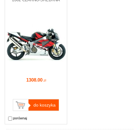
1308
.00
zł
do koszyka
porównaj